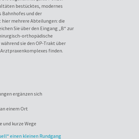
kultäten bestücktes, modernes
s Bahnhofes und der
 hier mehrere Abteilungen: die
eichen Sie über den Eingang „B“ zur
chirurgisch-orthopädische
, während sie den OP-Trakt über
n Arztpraxenkomplexes finden.
tungen ergänzen sich
 an einem Ort
e und kurze Wege
tuell“ einen kleinen Rundgang