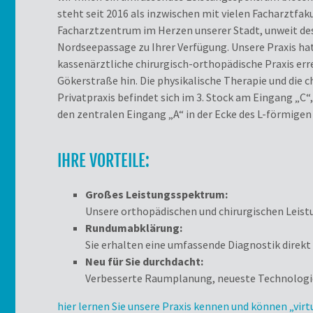
steht seit 2016 als inzwischen mit vielen Facharztfa
Facharztzentrum im Herzen unserer Stadt, unweit de
Nordseepassage zu Ihrer Verfügung. Unsere Praxis hat
kassenärztliche chirurgisch-orthopädische Praxis err
Gökerstraße hin. Die physikalische Therapie und die 
Privatpraxis befindet sich im 3. Stock am Eingang „C“
den zentralen Eingang „A“ in der Ecke des L-förmige
IHRE VORTEILE:
Großes Leistungsspektrum:
Unsere orthopädischen und chirur­gischen Leis
Rundumabklärung:
Sie erhalten eine umfassende Diagnostik direkt
Neu für Sie durchdacht:
Verbesserte Raumplanung, neueste Technologi
hier lernen Sie unsere Praxis kennen und können „vir